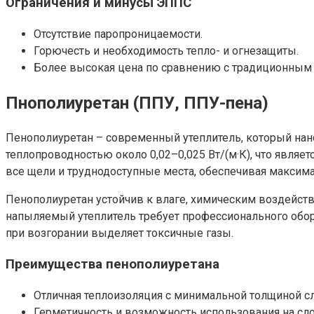
Ограничения и минусы ЭППС
Отсутствие паропроницаемости.
Горючесть и необходимость тепло- и огнезащиты.
Более высокая цена по сравнению с традиционным 
Пнополиуретан (ППУ, ППУ-пена)
Пенополиуретан – современный утеплитель, который нан
теплопроводностью около 0,02–0,025 Вт/(м·К), что являе
все щели и труднодоступные места, обеспечивая максима
Пенополиуретан устойчив к влаге, химическим воздейст
напыляемый утеплитель требует профессионального обору
при возгорании выделяет токсичные газы.
Преимущества пенополиуретана
Отличная теплоизоляция с минимальной толщиной сл
Герметичность и возможность использования на сл