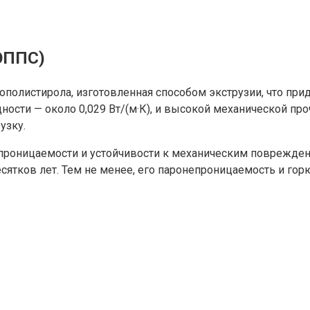
ЭППС)
олистирола, изготовленная способом экструзии, что прид
сти — около 0,029 Вт/(м·К), и высокой механической про
узку.
роницаемости и устойчивости к механическим повреждени
сятков лет. Тем не менее, его паронепроницаемость и го