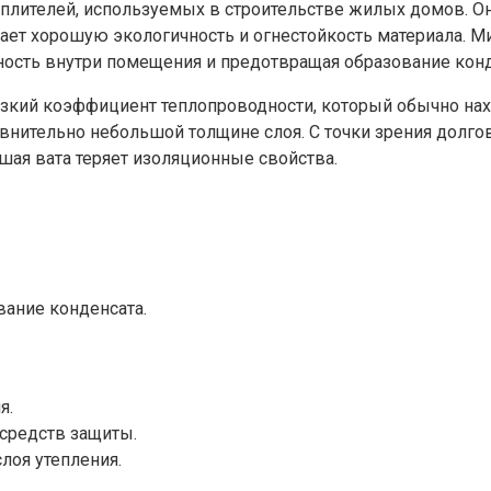
еплителей, используемых в строительстве жилых домов. О
вает хорошую экологичность и огнестойкость материала. М
ность внутри помещения и предотвращая образование конд
кий коэффициент теплопроводности, который обычно находи
нительно небольшой толщине слоя. С точки зрения долгов
окшая вата теряет изоляционные свойства.
ание конденсата.
я.
средств защиты.
лоя утепления.