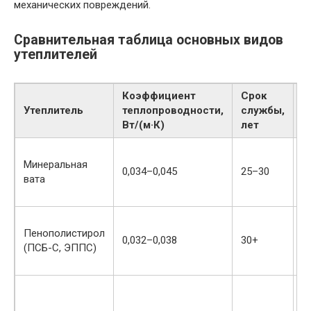
механических повреждений.
Сравнительная таблица основных видов
утеплителей
Коэффициент
Срок
Утеплитель
теплопроводности,
службы,
П
Вт/(м·К)
лет
Минеральная
0,034–0,045
25–30
В
вата
Пенополистирол
0,032–0,038
30+
Н
(ПСБ-С, ЭППС)