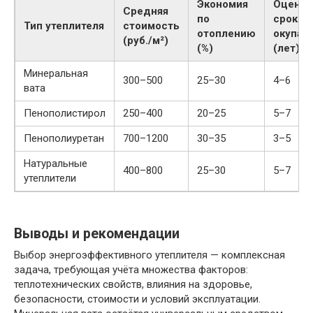
Экономия
Оцено
Средняя
по
срок
Тип утеплителя
стоимость
отоплению
окупае
(руб./м²)
(%)
(лет)
Минеральная
300–500
25–30
4–6
вата
Пенополистирол
250–400
20–25
5–7
Пенополиуретан
700–1200
30–35
3–5
Натуральные
400–800
25–30
5–7
утеплители
Выводы и рекомендации
Выбор энергоэффективного утеплителя — комплексная
задача, требующая учёта множества факторов:
теплотехнических свойств, влияния на здоровье,
безопасности, стоимости и условий эксплуатации.