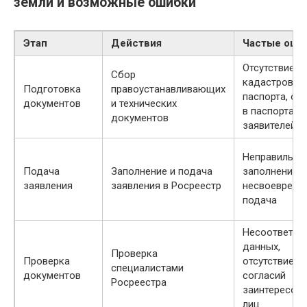
земли и возможные ошибки
Этап
Действия
Частые оши
Отсутствие
Сбор
кадастровог
Подготовка
правоустанавливающих
паспорта, ош
документов
и технических
в паспортах
документов
заявителей
Неправильно
Подача
Заполнение и подача
заполнение 
заявления
заявления в Росреестр
несвоевреме
подача
Несоответст
данных,
Проверка
Проверка
отсутствие
специалистами
документов
согласий
Росреестра
заинтересов
лиц