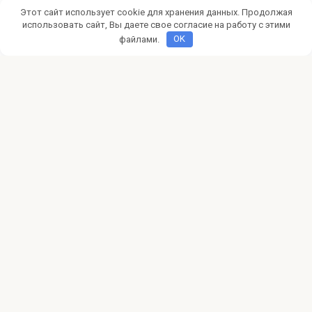
правоустанавливающих
документов на землю чтобы
Этот сайт использует cookie для хранения данных. Продолжая
использовать сайт, Вы даете свое согласие на работу с этими
избежать конфликтов с органами
файлами.
OK
власти
Правильное оформление правоустанавливающих
документов на земельные участки является одним из
ключевых аспектов успешного владения
Добавить комментарий
Для отправки комментария вам необходимо
авторизоваться
.
© 2026 Moiydom.ru