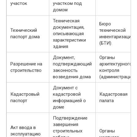
участок
участком под
домом
Техническая
Бюро
документация,
Технический
технической
описывающая
паспорт дома
инвентаризации
характеристики
(БТИ)
здания
Документ,
Органы
Разрешение на
подтверждающий
архитектурного
строительство
законность
контроля
возведения дома
(администрация)
Документ с
Кадастровый
кадастровой
Кадастровая
паспорт
информацией о
палата
доме
Подтверждение
завершения
Акт ввода в
строительных
Органы
эксплуатацию