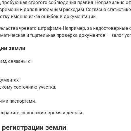
, требующая строгого соблюдения правил. Неправильно о
времени и дополнительным расходам. Согласно статистике 
отку именно из-за ошибок в документации.
тельства чревато штрафами. Например, за недостоверные 
ематическая и тщательная проверка документов — залог у
ции земли
м, связаны с:
кументах;
кому состоянию участка;
ыми паспортами.
справить, сэкономив время и деньги.
 регистрации земли