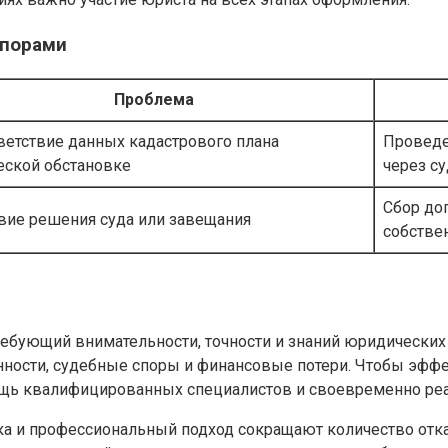
спорами
Проблема
ветствие данных кадастрового плана
Проведе
еской обстановке
через су
Сбор до
твие решения суда или завещания
собстве
ребующий внимательности, точности и знаний юридических
нности, судебные споры и финансовые потери. Чтобы эфф
щь квалифицированных специалистов и своевременно реаг
вка и профессиональный подход сокращают количество отк