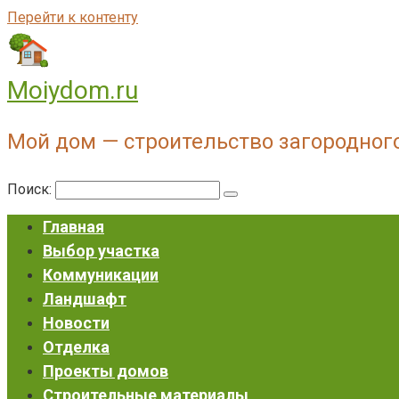
Перейти к контенту
Moiydom.ru
Мой дом — строительство загородног
Поиск:
Главная
Выбор участка
Коммуникации
Ландшафт
Новости
Отделка
Проекты домов
Строительные материалы