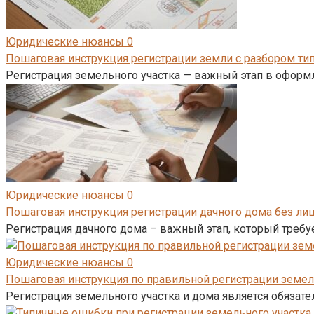
Юридические нюансы
0
Пошаговая инструкция регистрации земли с разбором ти
Регистрация земельного участка — важный этап в оформ
Юридические нюансы
0
Пошаговая инструкция регистрации дачного дома без ли
Регистрация дачного дома – важный этап, который требу
Юридические нюансы
0
Пошаговая инструкция по правильной регистрации земель
Регистрация земельного участка и дома является обяза