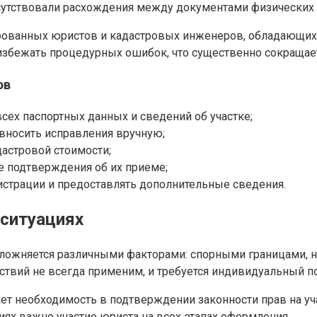
тсутствовали расхождения между документами физических 
рованных юристов и кадастровых инженеров, обладающих
збежать процедурных ошибок, что существенно сокращает 
ов
сех паспортных данных и сведений об участке;
вносить исправления вручную;
астровой стоимости;
же подтверждения об их приеме;
истрации и предоставлять дополнительные сведения.
ситуациях
осложняется различными факторами: спорными границами, 
йствий не всегда применим, и требуется индивидуальный п
ет необходимость в подтверждении законности прав на уча
ях важно участие юриста на всех этапах оформления.