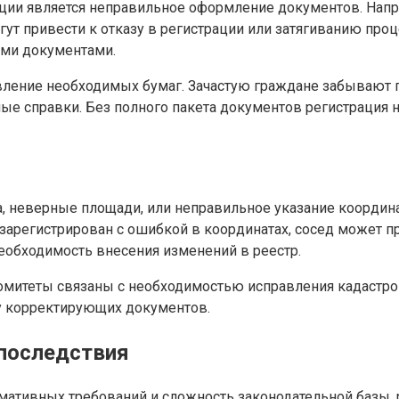
ции является неправильное оформление документов. Напр
ут привести к отказу в регистрации или затягиванию проц
ыми документами.
тавление необходимых бумаг. Зачастую граждане забыва
ые справки. Без полного пакета документов регистрация 
а, неверные площади, или неправильное указание координ
зарегистрирован с ошибкой в координатах, сосед может пр
еобходимость внесения изменений в реестр.
комитеты связаны с необходимостью исправления кадастро
у корректирующих документов.
 последствия
рмативных требований и сложность законодательной базы