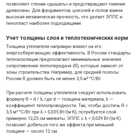
позволяют стенам «дышать» и предотвращают гниение
древесины. Для фундаментов, цоколей и полов важна
высокая механическая прочность, что делает ЭППС и
пенопласт наиболее подходящими.
Учет толщины слоя и теплотехнических норм
Толщина утеплителя напрямую влияет на его
энергосберегающую эффективность. В России стандарты
теплоизоляции предполагают минимальные значения
сопротивления теплопередаче (R), которые зависят от
зоны строительства. Например, для средней полосы
России R должен быть не менее 3,5 м²·°C/Вт.
При расчете толщины утеплителя следует использовать
формулу R = d / λ, где d — толщина материала, λ —
коэффициент теплопроводности. Так, чтобы достичь R =
3,5 м²·°C/Вт при λ = 0,035 Вт/(м·К), потребуется слой
примерно 12,25 см минваты. ЭППС с λ = 0,029 Вт/(м·К)
позволит добиться того же эффекта при меньшей
толщине — около 12 см.