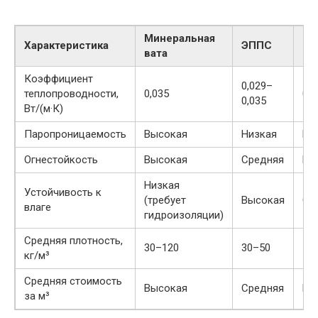
Минеральная
Характеристика
ЭППС
Пе
вата
Коэффициент
0,029–
теплопроводности,
0,035
0,0
0,035
Вт/(м·К)
Паропроницаемость
Высокая
Низкая
Ни
Огнестойкость
Высокая
Средняя
Ни
Низкая
Устойчивость к
(требует
Высокая
Ср
влаге
гидроизоляции)
Средняя плотность,
30–120
30–50
15
кг/м³
Средняя стоимость
Высокая
Средняя
Ни
за м³