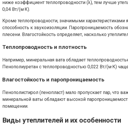
ниже коэффициент теплопроводности (λ), тем лучше уте
0,04 Вт/(м·К).
Кроме теплопроводности, значимыми характеристиками яв
способность к звукоизоляции. Паропроницаемость обозна
плесени. Влагостойкость определяет, насколько утеплите
Теплопроводность и плотность
Например, минеральная вата обладает теплопроводностью 
Пенополиуретан с теплопроводностью 0,022 Вт/(м·К) чащ
Влагостойкость и паропроницаемость
Пенополистирол (пенопласт) мало пропускает пар, что ва
минеральной ваты обладают высокой паропроницаемостью
помещении.
Виды утеплителей и их особенности