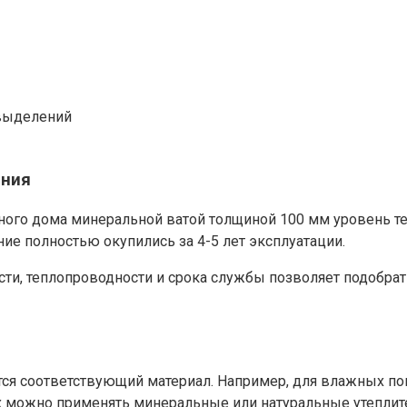
 выделений
ения
ного дома минеральной ватой толщиной 100 мм уровень те
ние полностью окупились за 4-5 лет эксплуатации.
ти, теплопроводности и срока службы позволяет подобрат
ется соответствующий материал. Например, для влажных п
ах можно применять минеральные или натуральные утеплит