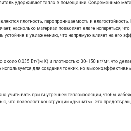
плитель удерживает тепло в помещении. Современные мате
ляются плотность, паропроницаемость и влагостойкость. 
чает, насколько материал позволяет влаге испаряться, чт
ль устойчив к увлажнению, что напрямую влияет на его эф
около 0,035 Вт/(м·К) и плотностью 30-150 кг/м³, что дел
е используется для создания тонких, но высокоэффективны
жно учитывать при внутренней теплоизоляции, чтобы избежа
, что позволяет конструкции «дышать». Это предотвраща