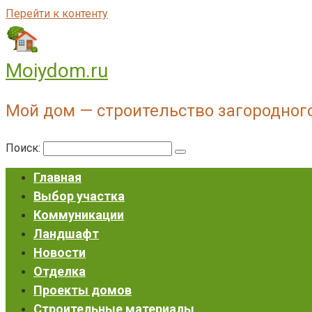
Перейти к контенту
Moiydom.ru
Мой дом — строительство загородног
Поиск:
Главная
Выбор участка
Коммуникации
Ландшафт
Новости
Отделка
Проекты домов
Строительные материалы