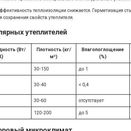
ффективность теплоизоляции снижается. Герметизация сты
сохранения свойств утеплителя.
лярных утеплителей
ность (Вт/
Плотность (кг/
Влагопоглощение
К)
м³)
(%)
30-150
до 1
30-40
< 0,4
30-60
отсутствует
120-200
до 5
здоровый микроклимат