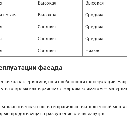
я
Высокая
Высокая
высокая
Высокая
Средняя
я
Средняя
Средняя
я
Средняя
Средняя
я
Средняя
Низкая
сплуатации фасада
еские характеристики, но и особенности эксплуатации. На
нь, в то время как в районах с жарким климатом — матер
ам: качественная основа и правильно выполненный монта
торые предотвращают разрушение стены изнутри.