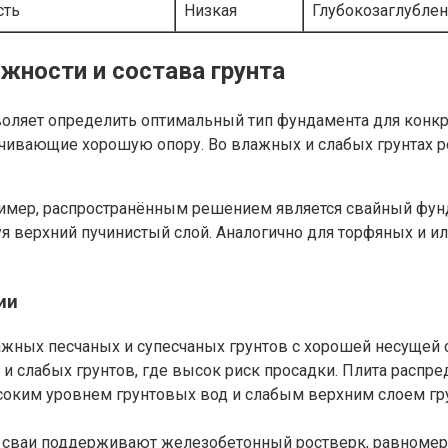
сть
Низкая
Глубокозаглубле
жности и состава грунта
оляет определить оптимальный тип фундамента для конкре
ечивающие хорошую опору. Во влажных и слабых грунтах 
ример, распространённым решением является свайный фунд
 верхний пучинистый слой. Аналогично для торфяных и и
ии
жных песчаных и супесчаных грунтов с хорошей несущей с
и слабых грунтов, где высок риск просадки. Плита распре
соким уровнем грунтовых вод и слабым верхним слоем гру
 сваи поддерживают железобетонный ростверк, равномер