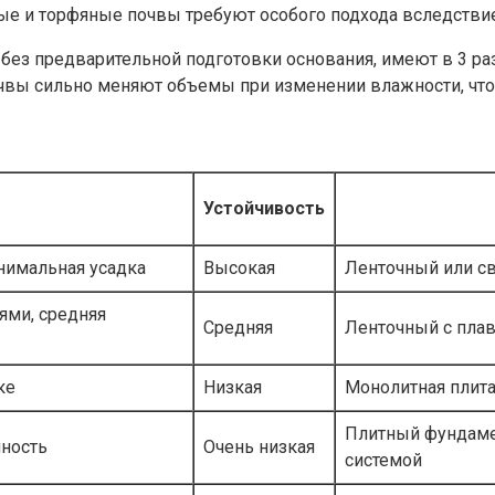
стые и торфяные почвы требуют особого подхода вследств
 без предварительной подготовки основания, имеют в 3 ра
 почвы сильно меняют объемы при изменении влажности, ч
Устойчивость
нимальная усадка
Высокая
Ленточный или с
ями, средняя
Средняя
Ленточный с пла
ке
Низкая
Монолитная плита
Плитный фундамен
чность
Очень низкая
системой