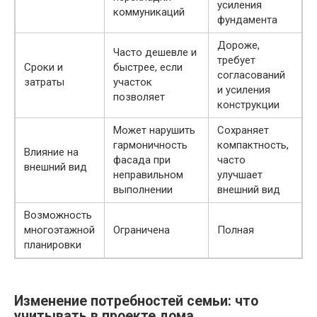
усиления
коммуникаций
фундамента
Дороже,
Часто дешевле и
требует
Сроки и
быстрее, если
согласований
затраты
участок
и усиления
позволяет
конструкции
Может нарушить
Сохраняет
гармоничность
компактность,
Влияние на
фасада при
часто
внешний вид
неправильном
улучшает
выполнении
внешний вид
Возможность
многоэтажной
Ограничена
Полная
планировки
Изменение потребностей семьи: что
учитывать в проекте дома