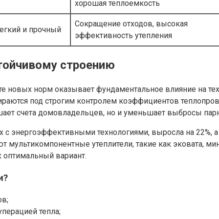
хорошая теплоемкость
Сокращение отходов, высокая
легкий и прочный
эффективность утепления
стойчивому строению
е новых норм оказывает фундаментальное влияние на тех
ираются под строгим контролем коэффициентов теплопров
ьшает счета домовладельцев, но и уменьшает выбросы пар
х с энергоэффективными технологиями, выросла на 22%, а 
 мультикомпонентные утеплители, такие как эковата, мин
к оптимальный вариант.
и?
ов;
перацией тепла;