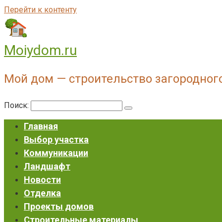
Перейти к контенту
Moiydom.ru
Мой дом — строительство загородног
Поиск:
Главная
Выбор участка
Коммуникации
Ландшафт
Новости
Отделка
Проекты домов
Строительные материалы