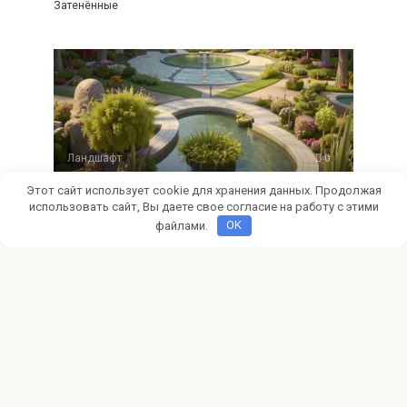
Затенённые
Ландшафт
0
Этот сайт использует cookie для хранения данных. Продолжая
Эргономика и красота: как
использовать сайт, Вы даете свое согласие на работу с этими
правильно сочетать дренаж и
файлами.
OK
зоны отдыха в саду
Создание гармоничного и функционального сада
требует глубокого понимания множества аспектов – от
правильного выбора
Добавить комментарий
Для отправки комментария вам необходимо