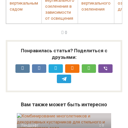
вертикального
вертикальным
вертикального
озел
озеленения в
садом
озеленения
для 
зависимости
от освещения
0
Понравилась статья? Поделиться с
друзьями:
Вам также может быть интересно
Ландшафт
0