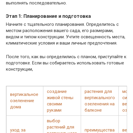
выполнять последовательно.
Этап 1: Планирование и подготовка
Начните с тщательного планирования. Определитесь с
местом расположения вашего сада, его размерами,
видом и типом конструкции. Учтите освещенность места,
климатические условия и ваши личные предпочтения.
После того, как вы определились с планом, приступайте к
подготовке. Если вы собираетесь использовать готовые
конструкции,
создание
растения для
моду
вертикальное
живой стены
вертикального
сист
озеленение
своими
озеленения на
верт
дома
руками
балконе
озел
выбор
растений для
уход за
преимущества
верт