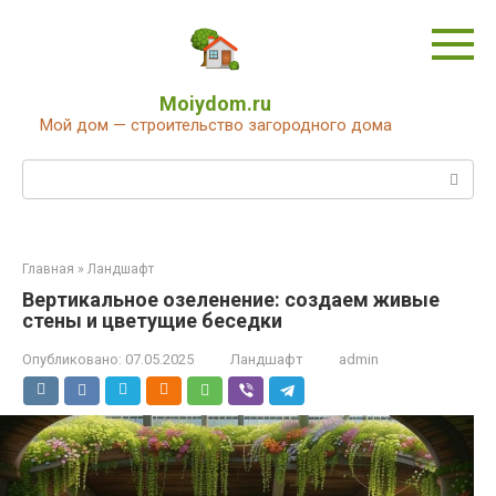
Перейти
к
контенту
Moiydom.ru
Мой дом — строительство загородного дома
Поиск:
Главная
»
Ландшафт
Вертикальное озеленение: создаем живые
стены и цветущие беседки
Опубликовано:
07.05.2025
Ландшафт
admin