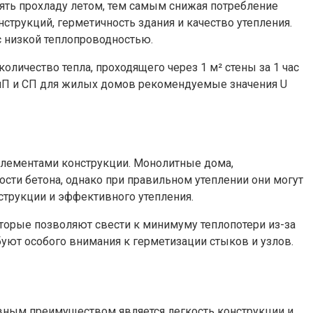
ять прохладу летом, тем самым снижая потребление
трукций, герметичность здания и качество утепления.
с низкой теплопроводностью.
личество тепла, проходящего через 1 м² стены за 1 час
СНиП и СП для жилых домов рекомендуемые значения U
элементами конструкции. Монолитные дома,
ти бетона, однако при правильном утеплении они могут
струкции и эффективного утепления.
торые позволяют свести к минимуму теплопотери из-за
уют особого внимания к герметизации стыков и узлов.
овным преимуществом является легкость конструкции и