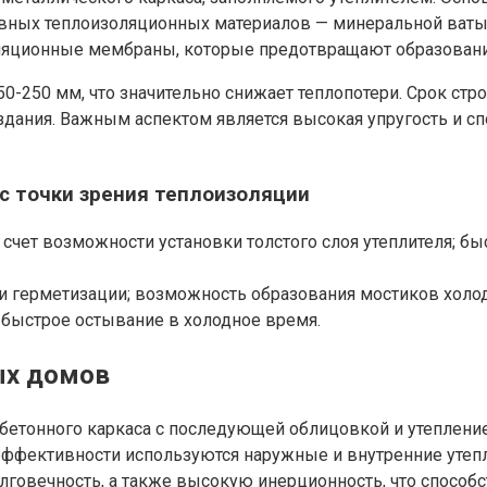
х теплоизоляционных материалов — минеральной ваты, п
оляционные мембраны, которые предотвращают образование
50-250 мм, что значительно снижает теплопотери. Срок ст
 здания. Важным аспектом является высокая упругость и с
с точки зрения теплоизоляции
счет возможности установки толстого слоя утеплителя; бы
и герметизации; возможность образования мостиков холо
 быстрое остывание в холодное время.
ых домов
бетонного каркаса с последующей облицовкой и утеплени
оэффективности используются наружные и внутренние утеп
лговечность, а также высокую инерционность, что способс