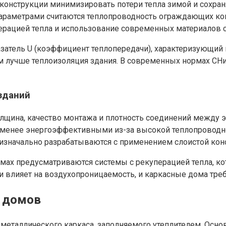
онструкции минимизировать потери тепла зимой и сохран
араметрами считаются теплопроводность ограждающих конс
перацией тепла и использование современных материалов 
атель U (коэффициент теплопередачи), характеризующий ко
 тем лучше теплоизоляция здания. В современных нормах 
зданий
олщина, качество монтажа и плотность соединений между 
 менее энергоэффективными из-за высокой теплопроводнос
 изначально разрабатываются с применением слоистой кон
мах предусматриваются системы с рекуперацией тепла, ко
 влияет на воздухопроницаемость, и каркасные дома треб
х домов
 металлического каркаса, заполняемого утеплителем. Осн