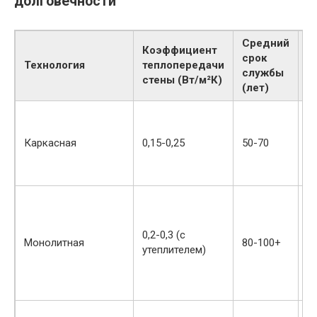
долговечности
Средний
Коэффициент
срок
О
Технология
теплопередачи
службы
т
стены (Вт/м²К)
(лет)
З
и
Каркасная
0,15-0,25
50-70
у
в
м
В
т
0,2-0,3 (с
Монолитная
80-100+
и
утеплителем)
у
о