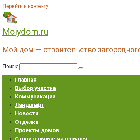
Перейти к контенту
Moiydom.ru
Мой дом — строительство загородног
Поиск:
Главная
Выбор участка
Коммуникации
Ландшафт
Новости
Отделка
Проекты домов
Строительные материалы