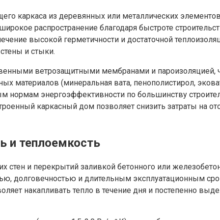
щего каркаса из деревянных или металлических элементо
широкое распространение благодаря быстроте строительст
ечение высокой герметичности и достаточной теплоизоля
стены и стыки.
венными ветрозащитными мембранами и пароизоляцией, ч
х материалов (минеральная вата, пенополистирол, экова
енным нормам энергоэффективности по большинству строите
троенный каркасный дом позволяет снизить затраты на о
ь и теплоемкость
х стен и перекрытий заливкой бетонного или железобетон
стью, долговечностью и длительным эксплуатационным ср
оляет накапливать тепло в течение дня и постепенно выд