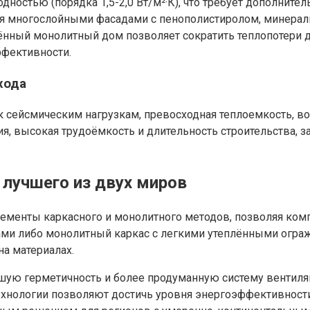
ностью (порядка 1,5-2,0 Вт/м²·К), что требует дополните
многослойными фасадами с пенополистиролом, минерально
нный монолитный дом позволяет сократить теплопотери до
ффективности.
хода
 к сейсмическим нагрузкам, превосходная теплоемкость, 
я, высокая трудоёмкость и длительность строительства, 
 лучшего из двух миров
ементы каркасного и монолитного методов, позволяя ком
ами либо монолитный каркас с легкими утеплёнными огра
а материалах.
ую герметичность и более продуманную систему вентиляц
ехнологии позволяют достичь уровня энергоэффективнос