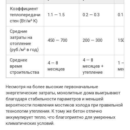
Коэффициент
теплопередачи
1.1 — 1.5
0.2 — 0.3
0.15 —
стен (Вт/м²·К)
Средние
затраты на
450 — 700
200 — 300
150 —
отопление
(руб./м² в год)
Среднее
4 — 8
4 — 8
1 — 3
время
месяцев +
месяцев
меся
строительства
утепление
Несмотря на более высокие первоначальные
энергетические затраты, монолитные дома выигрывают
благодаря стабильности параметров и меньшей
вероятности появления мостиков холода при правильной
технологии утепления. К тому же бетон отлично
аккумулирует тепло, что благоприятно для умеренных
климатических условий.