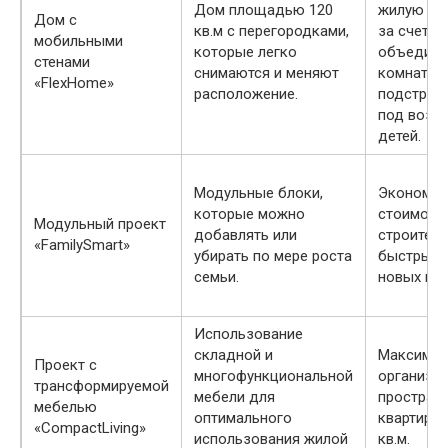
Дом площадью 120
жилую п
Дом с
кв.м с перегородками,
за счет
мобильными
которые легко
объедине
стенами
снимаются и меняют
комнат,
«FlexHome»
расположение.
подстраи
под возр
детей.
Модульные блоки,
Экономия
которые можно
стоимост
Модульный проект
добавлять или
строитель
«FamilySmart»
убирать по мере роста
быстрый 
семьи.
новых мо
Использование
складной и
Максимал
Проект с
многофункциональной
организа
трансформируемой
мебели для
пространс
мебелью
оптимального
квартирах
«CompactLiving»
использования жилой
кв.м.