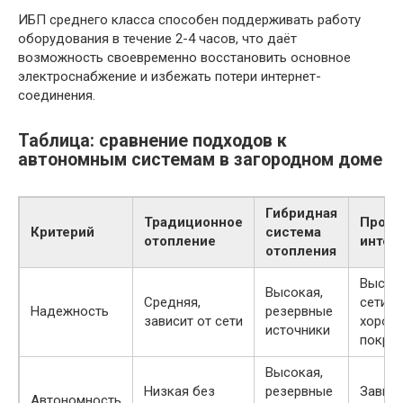
ИБП среднего класса способен поддерживать работу
оборудования в течение 2-4 часов, что даёт
возможность своевременно восстановить основное
электроснабжение и избежать потери интернет-
соединения.
Таблица: сравнение подходов к
автономным системам в загородном доме
Гибридная
Традиционное
Прово
Критерий
система
отопление
интер
отопления
Высок
Высокая,
Средняя,
сети с
Надежность
резервные
зависит от сети
хорош
источники
покры
Высокая,
Низкая без
резервные
Зависи
Автономность