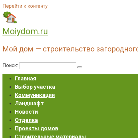
Перейти к контенту
Moiydom.ru
Мой дом — строительство загородног
Поиск:
Главная
Выбор участка
Коммуникации
Ландшафт
Новости
Отделка
Проекты домов
Строительные материалы