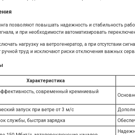
ения
нга позволяют повышать надежность и стабильность ра
игнала, и при необходимости автоматизировать переключе
ючать нагрузку на ветрогенератор, а при отсутствии сигн
 ручной труд и исключают риски отключения важных серв
ы
Характеристика
эффективность, современный кремниевый
Основно
еский запуск при ветре от 3 м/с
Дополн
ок службы, быстрая зарядка
Обеспеч
Надежн
до 150 Мбит/с, автопереключение каналов