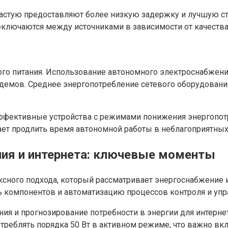
астую предоставляют более низкую задержку и лучшую ст
лючаются между источниками в зависимости от качества с
янного питания. Использование автономного электроснабже
емов. Среднее энергопотребление сетевого оборудования со
фективные устройства с режимами понижения энергопотре
ает продлить время автономной работы в неблагоприятных
ия и интернета: ключевые моменты
сного подхода, который рассматривает энергоснабжение 
ь компонентов и автоматизацию процессов контроля и упр
я и прогнозирование потребности в энергии для интернета
отреблять порядка 50 Вт в активном режиме, что важно вк