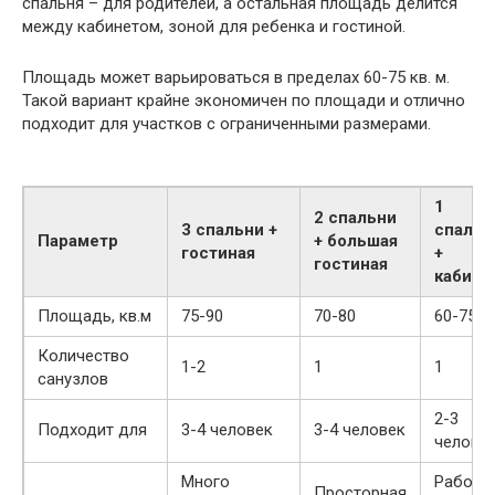
спальня – для родителей, а остальная площадь делится
между кабинетом, зоной для ребенка и гостиной.
Площадь может варьироваться в пределах 60-75 кв. м.
Такой вариант крайне экономичен по площади и отлично
подходит для участков с ограниченными размерами.
1
2 спальни
3 спальни +
спальн
Параметр
+ большая
гостиная
+
гостиная
кабине
Площадь, кв.м
75-90
70-80
60-75
Количество
1-2
1
1
санузлов
2-3
Подходит для
3-4 человек
3-4 человек
челове
Много
Рабоча
Просторная