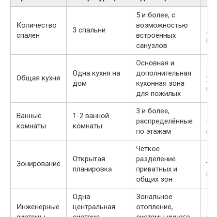
5 и более, с
Пр
Количество
возможностью
3 спальни
дл
спален
встроенных
по
санузлов
Основная и
Ав
Одна кухня на
дополнительная
Общая кухня
уд
дом
кухонная зона
ис
для пожилых
3 и более,
Из
Ванные
1-2 ванной
распределённые
оч
комнаты
комнаты
по этажам
ко
Чёткое
Ко
Открытая
разделение
Зонирование
ти
планировка
приватных и
вс
общих зон
Одна
Зональное
Инженерные
центральная
отопление,
Эк