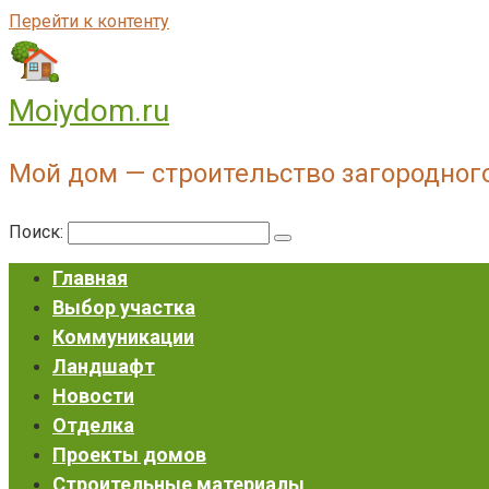
Перейти к контенту
Moiydom.ru
Мой дом — строительство загородног
Поиск:
Главная
Выбор участка
Коммуникации
Ландшафт
Новости
Отделка
Проекты домов
Строительные материалы