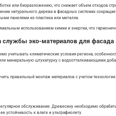
ботке или биоразложению, что снижает объем отходов стр
нение натурального дерева в фасадных системах сокращает
ыми панелями из пластика или металла.
нимальным использованием химии и энергии, что гармонич
а службы эко-материалов для фасада
мо учитывать климатические условия региона, особенност
ли минеральную штукатурку с водоотталкивающими добав
чить правильный монтаж материалов с учетом технологии 
 регулярное обслуживание. Древесину необходимо обраба
 ее устойчивость к влаге и ультрафиолету.