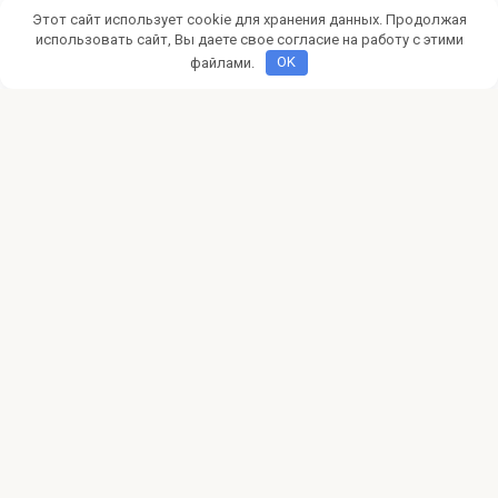
Эргономика и красота: как
Этот сайт использует cookie для хранения данных. Продолжая
использовать сайт, Вы даете свое согласие на работу с этими
правильно сочетать дренаж и
файлами.
OK
зоны отдыха в саду
Создание гармоничного и функционального сада
требует глубокого понимания множества аспектов – от
правильного выбора
Добавить комментарий
Для отправки комментария вам необходимо
авторизоваться
.
© 2026 Moiydom.ru