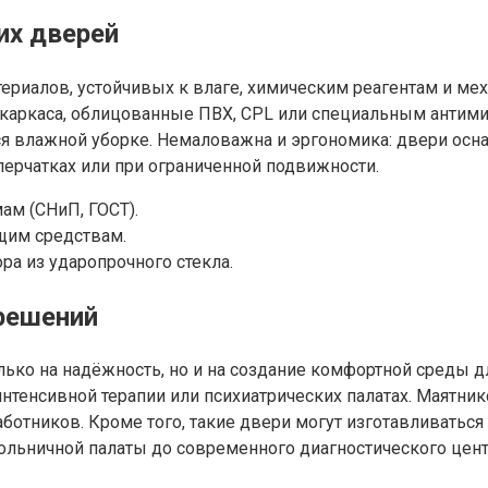
их дверей
териалов, устойчивых к влаге, химическим реагентам и м
о каркаса, облицованные ПВХ, CPL или специальным антим
тся влажной уборке. Немаловажна и эргономика: двери о
ерчатках или при ограниченной подвижности.
м (СНиП, ГОСТ).
щим средствам.
а из ударопрочного стекла.
решений
ько на надёжность, но и на создание комфортной среды 
 интенсивной терапии или психиатрических палатах. Маят
аботников. Кроме того, такие двери могут изготавливатьс
ольничной палаты до современного диагностического цент