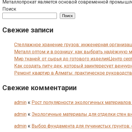
Металлопрокат является основой современной промышлен
Поиск
Поиск
Свежие записи
Стеллажное хранение грузов: инженерная организац
Металл оптом и в розницу: как выбрать надёжную 
Мир тканей: от сырья до готового изделияЦентр с
Как создать питч-дек, который заинтересует венчу
Ремонт квартир в Алматы: практическое руководст
Свежие комментарии
admin
к
Рост популярности экологичных материалов 
admin
к
Экологичные материалы для отделки стен в
admin
к
Выбор фундамента для пучинистых грунтов: