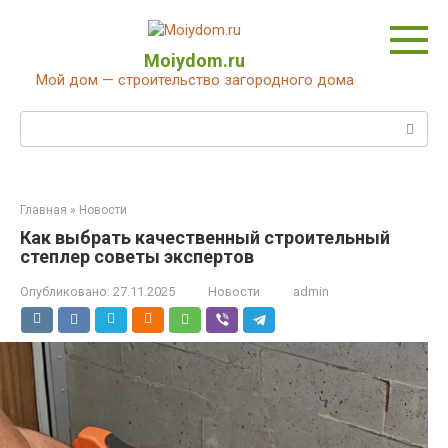
Перейти
к
контенту
Moiydom.ru
Мой дом — строительство загородного дома
Поиск:
Главная
»
Новости
Как выбрать качественный строительный
степлер советы экспертов
Опубликовано:
27.11.2025
Новости
admin